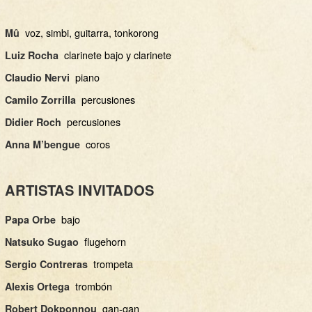
voz, simbi, guitarra, tonkorong
Mû
clarinete bajo y clarinete
Luiz Rocha
piano
Claudio Nervi
percusiones
Camilo Zorrilla
percusiones
Didier Roch
coros
Anna M’bengue
ARTISTAS INVITADOS
bajo
Papa Orbe
flugehorn
Natsuko Sugao
trompeta
Sergio Contreras
trombón
Alexis Ortega
gan-gan
Robert Dokponnou