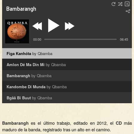
00:00
06:45
Fíga Kanhóta
by Qbamba
Amlon Dé Ma Din Mi
by Qbamba
Bambarangh
by Qbamba
Kandombe Di Munda
by Qbamba
Bgââ Bi Buut
by Qbamba
es el último trabajo, editado en 2012, el
más
Bambarangh
CD
maduro de la banda, registrado tras un alto en el camino.