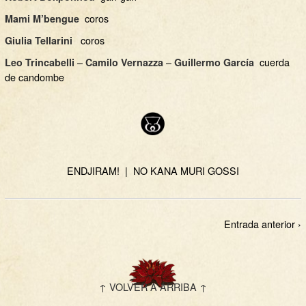
coros
Mami M’bengue
coros
Giulia Tellarini
–
–
cuerda
Leo Trincabelli
Camilo Vernazza
Guillermo García
de candombe
ENDJIRAM!
|
NO KANA MURI GOSSI
Entrada anterior ›
↑ VOLVER A ARRIBA ↑